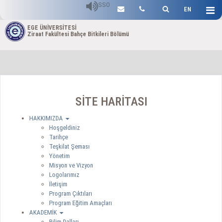
SSO
EN
EGE ÜNİVERSİTESİ
Ziraat Fakültesi Bahçe Bitkileri Bölümü
SİTE HARİTASI
HAKKIMIZDA
Hoşgeldiniz
Tarihçe
Teşkilat Şeması
Yönetim
Misyon ve Vizyon
Logolarımız
İletişim
Program Çıktıları
Program Eğitim Amaçları
AKADEMİK
Bilim Dalları