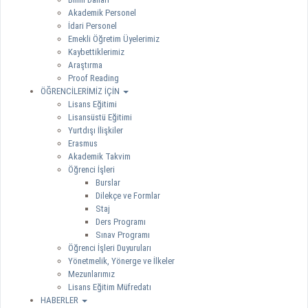
Akademik Personel
İdari Personel
Emekli Öğretim Üyelerimiz
Kaybettiklerimiz
Araştırma
Proof Reading
ÖĞRENCİLERİMİZ İÇİN
Lisans Eğitimi
Lisansüstü Eğitimi
Yurtdışı İlişkiler
Erasmus
Akademik Takvim
Öğrenci İşleri
Burslar
Dilekçe ve Formlar
Staj
Ders Programı
Sınav Programı
Öğrenci İşleri Duyuruları
Yönetmelik, Yönerge ve İlkeler
Mezunlarımız
Lisans Eğitim Müfredatı
HABERLER